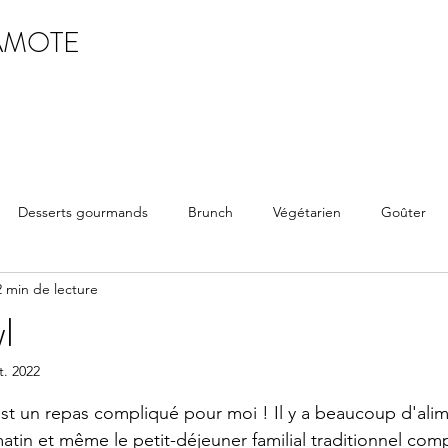
AMOTE
Desserts gourmands
Brunch
Végétarien
Goûter
2 min de lecture
l
t. 2022
ur 5.
est un repas compliqué pour moi ! Il y a beaucoup d'alime
matin et même le petit-déjeuner familial traditionnel co