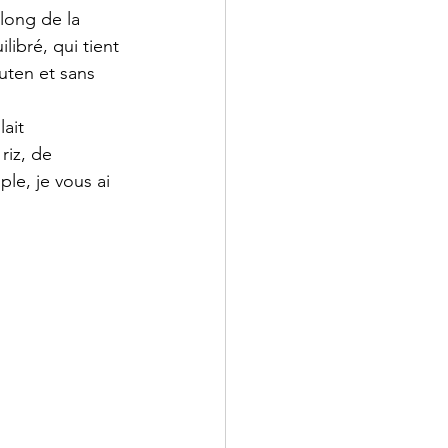
long de la 
ibré, qui tient 
uten et sans 
ait 
riz, de 
le, je vous ai 