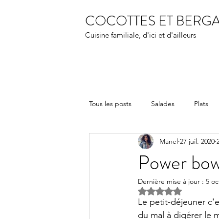
COCOTTES ET BERG
Cuisine familiale, d'ici et d'ailleurs
Tous les posts
Salades
Plats
Manel
27 juil. 2020
Power bow
Dernière mise à jour :
5 oc
Noté NaN étoiles s
Le petit-déjeuner c'
du mal à digérer le 