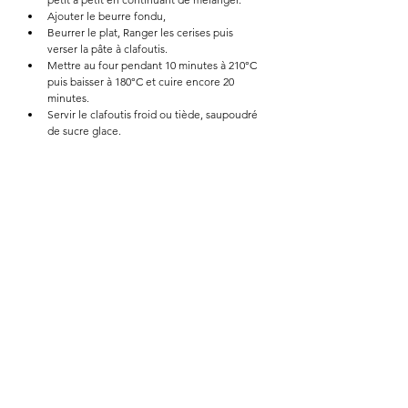
Ajouter le beurre fondu, 
Beurrer le plat, Ranger les cerises puis 
verser la pâte à clafoutis. 
Mettre au four pendant 10 minutes à 210°C 
puis baisser à 180°C et cuire encore 20 
minutes. 
Servir le clafoutis froid ou tiède, saupoudré 
de sucre glace. 