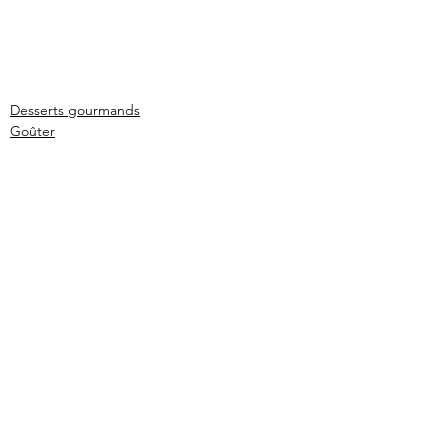
Desserts gourmands
Goûter
Voir tout
Posts récents