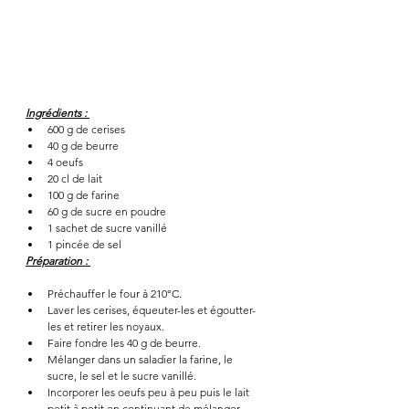
Ingrédients : 
600 g de cerises 
40 g de beurre 
4 oeufs
20 cl de lait
100 g de farine
60 g de sucre en poudre
1 sachet de sucre vanillé 
1 pincée de sel 
Préparation : 
Préchauffer le four à 210°C. 
Laver les cerises, équeuter-les et égoutter-
les et retirer les noyaux. 
Faire fondre les 40 g de beurre.
Mélanger dans un saladier la farine, le 
sucre, le sel et le sucre vanillé. 
Incorporer les oeufs peu à peu puis le lait 
petit à petit en continuant de mélanger. 