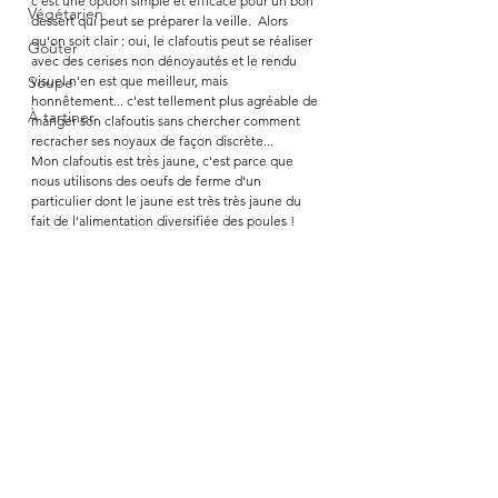
c'est une option simple et efficace pour un bon 
Végétarien
dessert qui peut se préparer la veille.  Alors 
qu'on soit clair : oui, le clafoutis peut se réaliser 
Goûter
avec des cerises non dénoyautés et le rendu 
Soupe
visuel n'en est que meilleur, mais 
honnêtement... c'est tellement plus agréable de 
À tartiner
manger son clafoutis sans chercher comment 
recracher ses noyaux de façon discrète... 
Mon clafoutis est très jaune, c'est parce que 
nous utilisons des oeufs de ferme d'un 
particulier dont le jaune est très très jaune du 
fait de l'alimentation diversifiée des poules !  