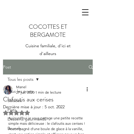
COCOTTES ET
BERGAMOTE
Cuisine familiale, d'ici et
d'ailleurs
Post
Tous les posts
Manel
Tous les posts
27 juil. 2020
1 min de lecture
Clafoutis aux cerises
Salades
Dernière mise à jour :
5 oct. 2022
Plats
Noté NaN étoiles sur 5.
Aujourd'hui je vous partage une petite recette 
Desserts gourmands
simple mais délicieuse : le clafoutis aux cerises ! 
Brunch
Accompagné d'une boule de glace à la vanille, 