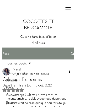
COCOTTES ET
BERGAMOTE
Cuisine familiale, d'ici et
d'ailleurs
Post
Tous les posts
Manel
Tous les posts
27 juil. 2020
1 min de lecture
Cake aux fruits secs
Salades
Dernière mise à jour :
5 oct. 2022
Plats
Noté NaN étoiles sur 5.
Si le cake aux fruits secs classique est un 
Desserts gourmands
incontournable, je dois avouer que depuis que 
Brunch
j'ai découvert ce cake quelque peu revisité, je 