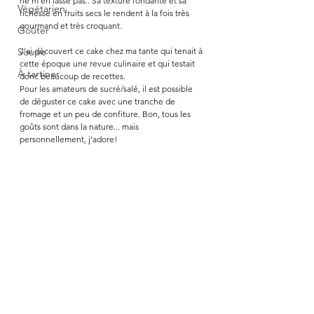
ne m'en lasse pas.. Sa texture fondante et sa 
Végétarien
richesse en fruits secs le rendent à la fois très 
gourmand et très croquant. 
Goûter
Soupe
J'ai découvert ce cake chez ma tante qui tenait à 
cette époque une revue culinaire et qui testait 
À tartiner
donc beaucoup de recettes. 
Pour les amateurs de sucré/salé, il est possible 
de déguster ce cake avec une tranche de 
fromage et un peu de confiture. Bon, tous les 
goûts sont dans la nature... mais 
personnellement, j'adore! 