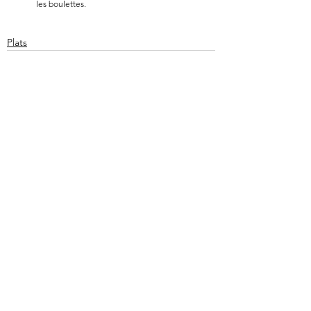
les boulettes. 
Plats
Voir tout
Posts récents