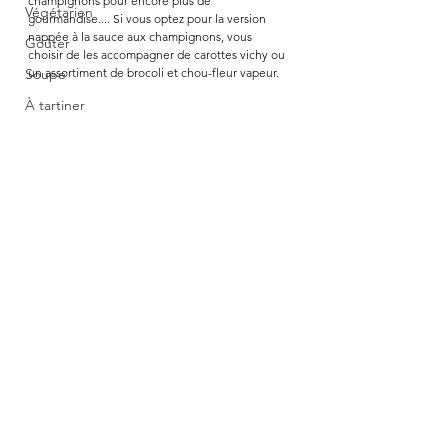
champignons pour encore plus de 
Végétarien
gourmandise.... Si vous optez pour la version 
nappée à la sauce aux champignons, vous 
Goûter
choisir de les accompagner de carottes vichy ou 
Soupe
un assortiment de brocoli et chou-fleur vapeur. 
À tartiner