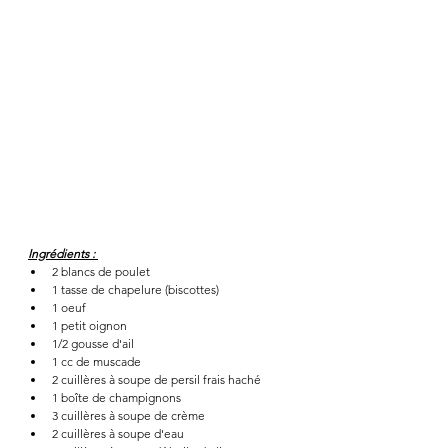
Ingrédients : 
2 blancs de poulet 
1 tasse de chapelure (biscottes)
1 oeuf 
1 petit oignon 
1/2 gousse d'ail 
1 cc de muscade 
2 cuillères à soupe de persil frais haché 
1 boîte de champignons 
3 cuillères à soupe de crème 
2 cuillères à soupe d'eau 