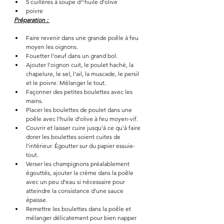
5 cuillères à soupe d^huile d'olive 
poivre 
Préparation : 
Faire revenir dans une grande poêle à feu 
moyen les oignons. 
Fouetter l'oeuf dans un grand bol. 
Ajouter l'oignon cuit, le poulet haché, la 
chapelure, le sel, l'ail, la muscade, le persil 
et le poivre. Mélanger le tout. 
Façonner des petites boulettes avec les 
mains. 
Placer les boulettes de poulet dans une 
poêle avec l'huile d'olive à feu moyen-vif. 
Couvrir et laisser cuire jusqu'à ce qu'à faire 
dorer les boulettes soient cuites de 
l'intérieur. Égoutter sur du papier essuie-
tout.
Verser les champignons préalablement 
égouttés, ajouter la crème dans la poêle 
avec un peu d'eau si nécessaire pour 
atteindre la consistance d'une sauce 
épaisse. 
Remettre les boulettes dans la poêle et 
mélanger délicatement pour bien napper 