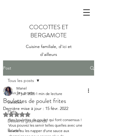
COCOTTES ET
BERGAMOTE
Cuisine familiale, d'ici et
d'ailleurs
Post
Tous les posts
Manel
Tous les posts
27 juil. 2020
1 min de lecture
Boulettes de poulet frites
Salades
Dernière mise à jour :
15 févr. 2022
Plats
Noté NaN étoiles sur 5.
Des boulettes de poulet qui font consensus ! 
Desserts gourmands
Vous pouvez les servir telles quelles avec une 
Brunch
salade ou les napper d'une sauce aux 