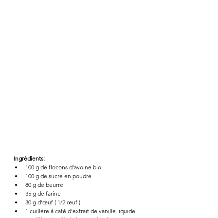
Ingrédients:
100 g de flocons d’avoine bio
100 g de sucre en poudre
80 g de beurre
35 g de farine
30 g d’œuf ( 1/2 œuf )
1 cuillère à café d’extrait de vanille liquide