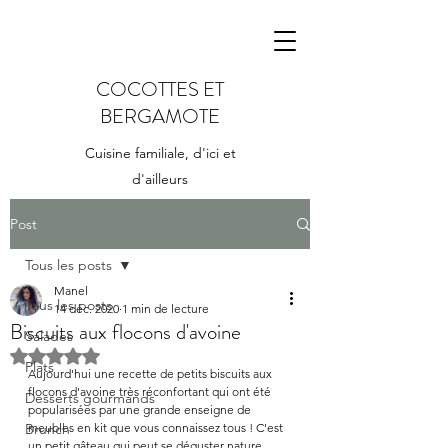
COCOTTES ET
BERGAMOTE
Cuisine familiale, d'ici et
d'ailleurs
Post
Tous les posts
Manel
Tous les posts
14 déc. 2020
1 min de lecture
Biscuits aux flocons d'avoine
Salades
Noté NaN étoiles sur 5.
Plats
Aujourd'hui une recette de petits biscuits aux 
flocons d'avoine très réconfortant qui ont été 
Desserts gourmands
popularisées par une grande enseigne de 
Brunch
meubles en kit que vous connaissez tous ! C'est 
un petit gâteau qui peut se déguster nature 