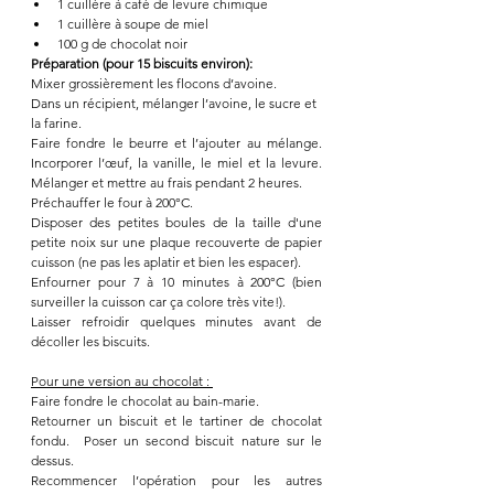
1 cuillère à café de levure chimique
1 cuillère à soupe de miel
100 g de chocolat noir
Préparation (pour 15 biscuits environ):
Mixer grossièrement les flocons d’avoine.
Dans un récipient, mélanger l’avoine, le sucre et 
la farine.
Faire fondre le beurre et l’ajouter au mélange. 
Incorporer l’œuf, la vanille, le miel et la levure. 
Mélanger et mettre au frais pendant 2 heures.
Préchauffer le four à 200°C.
Disposer des petites boules de la taille d'une 
petite noix sur une plaque recouverte de papier 
cuisson (ne pas les aplatir et bien les espacer).
Enfourner pour 7 à 10 minutes à 200°C (bien 
surveiller la cuisson car ça colore très vite!).
Laisser refroidir quelques minutes avant de 
décoller les biscuits.
Pour une version au chocolat : 
Faire fondre le chocolat au bain-marie.
Retourner un biscuit et le tartiner de chocolat 
fondu.  Poser un second biscuit nature sur le 
dessus.
Recommencer l’opération pour les autres 