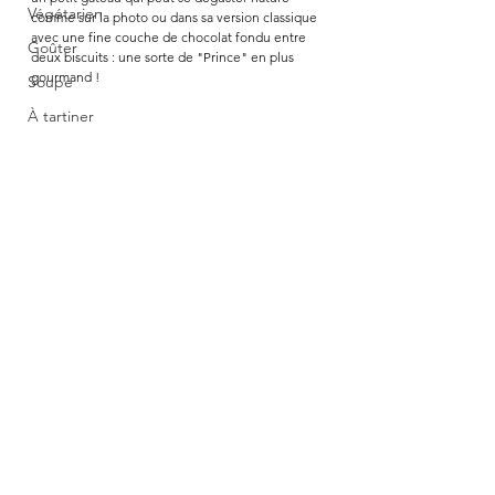
Végétarien
comme sur la photo ou dans sa version classique 
avec une fine couche de chocolat fondu entre 
Goûter
deux biscuits : une sorte de "Prince" en plus 
gourmand !
Soupe
À tartiner