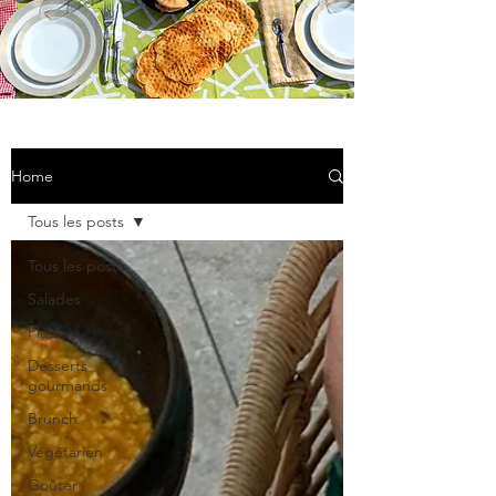
Home
Tous les posts
Tous les posts
Salades
Plats
Desserts
gourmands
Brunch
Végétarien
Goûter