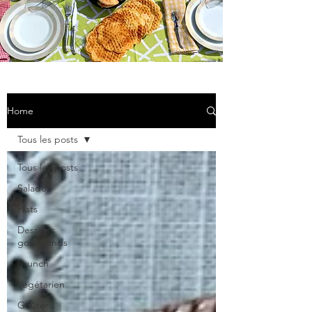
Home
Tous les posts
Tous les posts
Salades
Plats
Desserts
gourmands
Brunch
Végétarien
Goûter