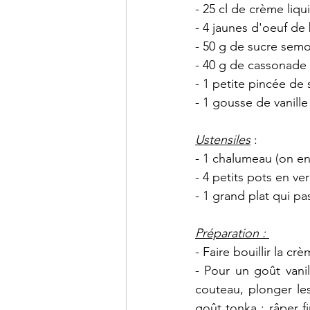
- 25 cl de crème liq
- 4 jaunes d'oeuf de
- 50 g de sucre sem
- 40 g de cassonade 
- 1 petite pincée de 
- 1 gousse de vanill
Ustensiles
 :
- 1 chalumeau (on en
- 4 petits pots en ver
- 1 grand plat qui pa
Préparation : 
- Faire bouillir la cr
- Pour un goût vanil
couteau, plonger le
goût tonka : râper 