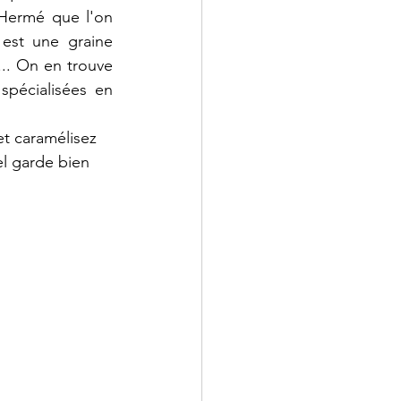
 Hermé que l'on 
est une graine 
.. On en trouve 
pécialisées en 
et caramélisez 
l garde bien 