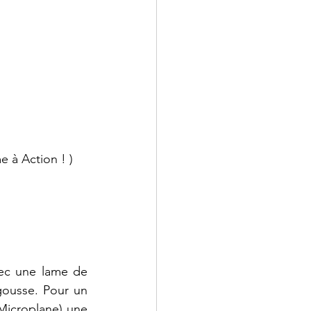
 à Action ! )
vec une lame de 
gousse. Pour un 
icroplane) une 