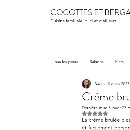
COCOTTES ET BERG
Cuisine familiale, d'ici et d'ailleurs
Tous les posts
Salades
Plats
Sarah
10 mars 2023
Crème brul
Dernière mise à jour :
27 m
Noté NaN étoiles s
La crème brulée c'est
et facilement person