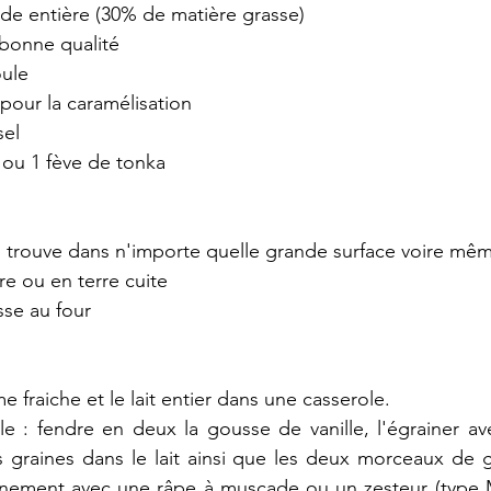
uide entière (30% de matière grasse)
 bonne qualité
oule
pour la caramélisation
sel
e ou 1 fève de tonka
 trouve dans n'importe quelle grande surface voire même
re ou en terre cuite 
sse au four
ème fraiche et le lait entier dans une casserole. 
le : fendre en deux la gousse de vanille, l'égrainer a
s graines dans le lait ainsi que les deux morceaux de 
finement avec une râpe à muscade ou un zesteur (type M